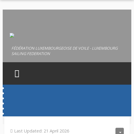
FÉDÉRATION LUXEMBOURGEOISE DE VOILE - LUXEMBOURG
SAILING FEDERATION
HOME
FLV
LICENCES
PERMIS
Last Updated: 21 April 2026
DOCUMENTS