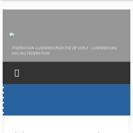
FÉDÉRATION LUXEMBOURGEOISE DE VOILE - LUXEMBOURG
SAILING FEDERATION
HOME
FLV
LICENCES
PERMIS
DOCUMENTS