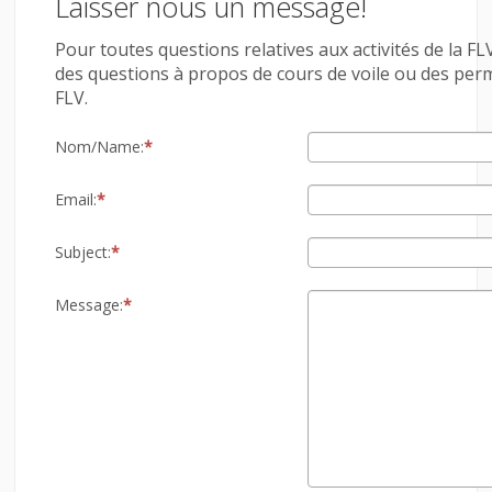
Laisser nous un message!
LINKS
Pour toutes questions relatives aux activités de la FLV
des questions à propos de cours de voile ou des permis,
CONTACT
FLV.
LOGIN
Nom/Name:
Email:
Subject:
Message: